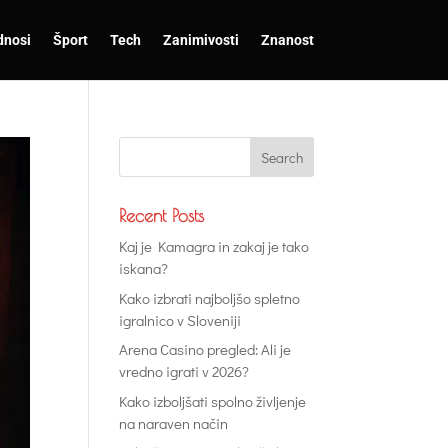
dnosi
Šport
Tech
Zanimivosti
Znanost
Recent Posts
Kaj je Kamagra in zakaj je tako
iskana?
Kako izbrati najboljšo spletno
igralnico v Sloveniji
Arena Casino pregled: Ali je
vredno igrati v 2026?
Kako izboljšati spolno življenje
na naraven način