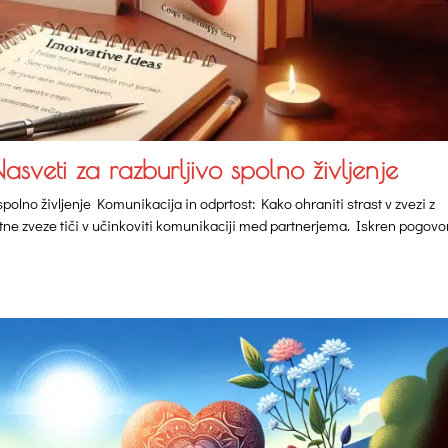
Nasveti za razburljivo spolno življenje
 spolno življenje Komunikacija in odprtost: Kako ohraniti strast v zvezi z
e zveze tiči v učinkoviti komunikaciji med partnerjema. Iskren pogovo