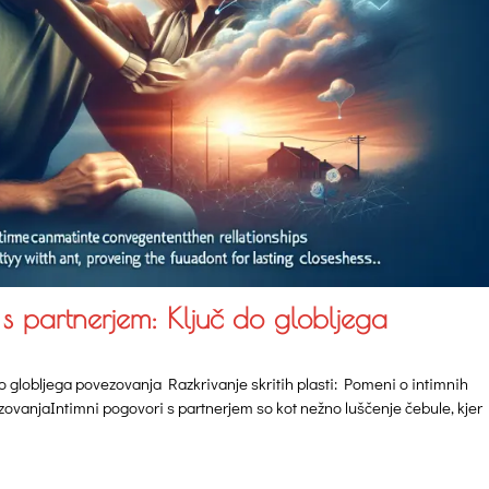
s partnerjem: Ključ do globljega
o globljega povezovanja Razkrivanje skritih plasti: Pomeni o intimnih
zovanjaIntimni pogovori s partnerjem so kot nežno luščenje čebule, kjer