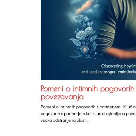
Pomeni o intimnih pogovorih 
povezovanja
Pomeni o intimnih pogovorih s partnerjem: Ključ d
pogovorih s partnerjem kot ključ do globljega pove
vsaka odstranjena plast...