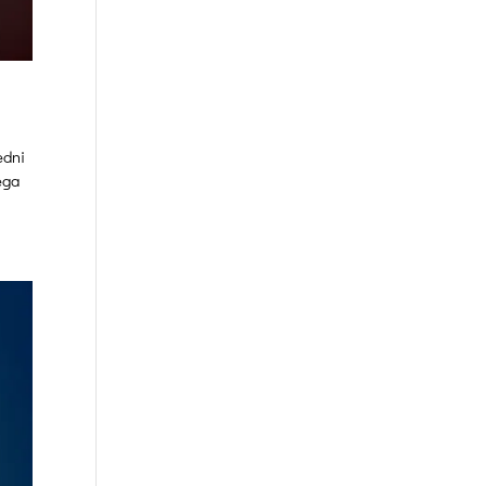
edni
ega